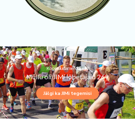
Koos suudame rohkem!
Mullu oli JIMi lõpetajaid 269
Jälgi ka JIMi tegemisi