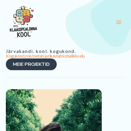
Skip
to
content
Järvakandi. kool. kogukond.
Kogukond, mis toetab ja rikastab kohalikku elu
MEIE PROJEKTID