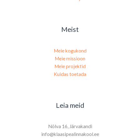
Meist
Meie kogukond
Meie missioon
Meie projektid
Kuidas toetada
Leia meid
Nõlva 16, Järvakandi
info@klaasipealinnakool.ee