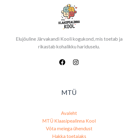
Elujõuline Järvakandi Kooli kogukond, mis toetab ja
rikastab kohalikku hariduselu.
MTÜ
Avaleht
MTÜ Klaasipealinna Kool
Võta meiega ühendust
Hakka toetajaks